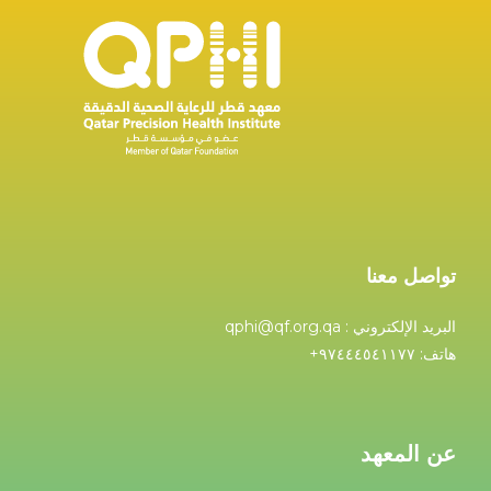
تواصل معنا
البريد الإلكتروني : qphi@qf.org.qa
هاتف: ۹۷٤٤٤٥٤۱۱۷۷+
عن المعهد