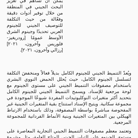
يمكن أن تساهم في تعزيز
البحث الجيني في المنطقة
من خلال توفير أدوات دقيقة
وفعّالة من حيث التكلفة
للتوصيف الجيني للجينوم
العربي تحديدًا وجينوم الشرق
الأوسط عمومًا [رودريغيز-
فلوريس وآخرون، ٢٠٢١]
[رزالي وآخرون، ٢٠٢١].
ويُعدّ التنميط الجيني للجينوم الكامل بديلاً فعالاً ومنخفضَ التكلفة
لتسلسل الجينوم الكامل، حيث يُحلل الحمض النووي البشري
باستخدام مصفوفات التنميط الجيني على مستوى الجينوم مع
لوحة مرجعية للإسناد. ويسمح التنميط الجيني للجينوم الكامل
بتحديد أكثر متغيرات النوكليوتيدات المفردة شيوعًا الموجودة في
مجموعة سكانية. ويتيح الإسناد استنتاج بقية المتغيرات الجينية غير
المفحوصة مباشرةً بواسطة المصفوفة، وذلك باستخدام الارتباط
الهيكلي بين المتغيرات الجينية وبنية الأنماط الفردانية للمجموعة
المرجعية.
وتعتمد معظم مصفوفات التنميط الجيني التجارية المعاصرة على
مستوى الجينوم على التباين الجيني المتاح للعامة، مثل مشروع