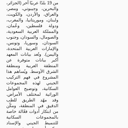
من 19 بلدًا عربيًا آخر (الجزائر،
والبحرين، وجيبوتي، ومصر،
والعراق، والأردن، والكويت،
ولبنان، وموريتانيا، والمغرب،
ودولة فلسطين، وعُمان،
والمملكة العربية السعودية،
والصومال، والسودان، وجنوب
السودان، وسوريا، وتونس،
والإمارات العربية المتحدة،
واليمن). وتُعد بيانات المعهد
أكبر بيانات متوفرة عن
المنطقة العربية ومنطقة
الشرق الأوسط. ويُساهم هذا
المشروع في فهم التركيب
الجيني لهذه المجموعات
السكانية، وتوضيح العوامل
الوراثية لمختلف الأمراض.
وقد مهّد الطريق للطب
الدقيق في المنطقة، ومكّن
من ابتكار أدوات فعّالة خاصة
بالمجموعات السكانية
للتنميط الجيني والإسناد