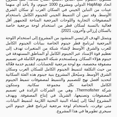
اتحاد
HapMap
الدولي ومشروع 1000 جينوم، ولا يأخذ أي منهما
عينات من التباين الجيني في السكان العرب أو سكان الشرق
الأوسط. وقد تبين أن التنميط الجيني للجينوم الكامل باستخدام
المصفوفات التجارية واللوحات المرجعية المتاحة للجمهور أقل
فعالية بالنسبة لسكان قطر من استخدام لوحة مرجعية خاصة
بالسكان [رزالي وآخرون، 2021].
ويتمثل الهدف الرئيسي المنشود من المشروع إلى استخدام اللوحة
المرجعية لبرنامج قطر جينوم الخاصة ببيانات الجينوم الكامل
للعرب والشرق الأوسط لإنشاء شبكة من المتغيرات تهدف إلى
تعظيم قوة الإسناد عبر الجينوم الكامل أو المناطق المستهدفة في
جينوم هؤلاء السكان. وستُستخدم شبكة الجينوم الكاملة في تصميم
مصفوفة مخصصة، مع لوحة مرجعية للحسابات، لتقديم خدمة فعّالة
من حيث التكلفة لتنميط الجينوم الكامل للسكان العرب وسكان
الشرق الأوسط. وسيُحلل المشروع بنية جينوم هذه الفئة السكانية
لتحديد أفضل نهج للتصميم والتنميط لمصفوفات تنميط الجينوم
الكامل الخاصة بكل مجموعة سكانية. وستكون
شركة
Thermofisher
، وهي من الشركات الرائدة في تصميم
المصفوفات وتصنيعها، الشريكَ في إنتاج المصفوفة. ويهدف
المشروع أيضًا إلى إنشاء البنية التحتية اللازمة لتنميط البيانات،
متى توفرت، باستخدام لوحة مرجعية لبرنامج قطر جينوم التي
سيجري تطويرها في هذا المشروع.