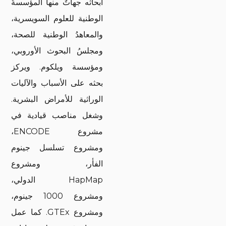
أبحاثَه جهاتٌ منها المؤسسةُ
الوطنية للعلوم السويسرية،
والمعاهدُ الوطنية للصحة،
ومجلسُ البحوث الأوروبي،
ومؤسسة ويلكوم. ويركز
بحثه على الأسباب والآليات
الوراثية للأمراض البشرية.
وشغل مناصب قيادية في
مشروع ENCODE،
ومشروع تسلسل جينوم
الفأر، ومشروع
HapMap الدولي،
ومشروع 1000 جينوم،
ومشروع GTEx. كما عمل