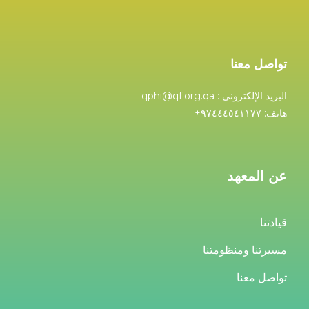
تواصل معنا
البريد الإلكتروني : qphi@qf.org.qa
هاتف: ۹۷٤٤٤٥٤۱۱۷۷+
عن المعهد
قيادتنا
مسيرتنا ومنظومتنا
تواصل معنا